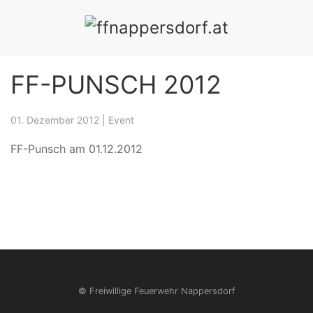
ÜBUNGEN
EVENTS
CHRONIK
MITGLIEDER
SPE
FF-PUNSCH 2012
01. Dezember 2012
|
Event
FF-Punsch am 01.12.2012
© Freiwillige Feuerwehr Nappersdorf